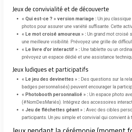
Jeux de convivialité et de découverte
« Qui est-ce ? » version mariage :
Un jeu classique
photos pour assurer une variété suffisante. Cette act
« Le mot croisé amoureux » :
Un grand mot croisé su
une meilleure visibilité. Prévoyez une grille de difficu
« Le livre d’or interactif » :
Une tablette ou un ordin
prévoyez un espace dédié et une assistance technique s
Jeux ludiques et participatifs
« Le jeu des devinettes » :
Des questions sur la rel
badges personnalisés) peuvent encourager la participa
« Photobooth personnalisé » :
Un espace photo ave
(#NomDesMariés). Intégrez des accessoires interacti
« Jeu de fléchettes géant » :
Avec des cibles perso
participants. Un jeu simple et convivial qui convient à
Jeux pendant la cérémonie (moment for