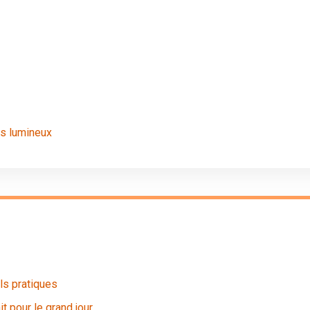
rs lumineux
ls pratiques
it pour le grand jour.