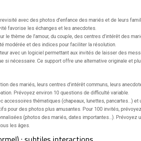
 revisité avec des photos d’enfance des mariés et de leurs fami
ivité favorise les échanges et les anecdotes.
r le thème de l’amour, du couple, des centres d’intérêt des marié
lté modérée et des indices pour faciliter la résolution.
ateur avec un logiciel permettant aux invités de laisser des me
i nécessaire. Ce support offre une alternative originale et plus
ation des mariés, leurs centres d’intérêt communs, leurs anecd
tion. Prévoyez environ 10 questions de difficulté variable.
c accessoires thématiques (chapeaux, lunettes, pancartes…) et 
fs pour des photos plus amusantes. Pour 100 invités, prévoyez a
nnalisées (photos des mariés, dates importantes…). Prévoyez u
 tous les âges.
mel) : subtiles interactions