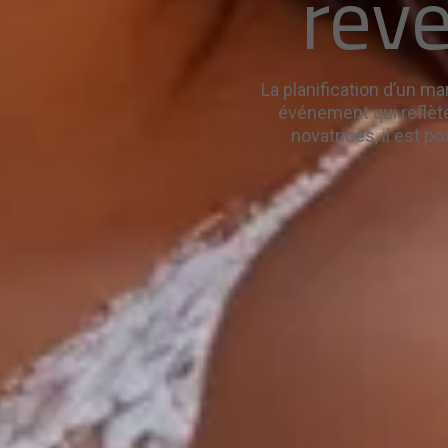
rêve
La planification d’un m
événement qui reflète 
novatrices, il est 