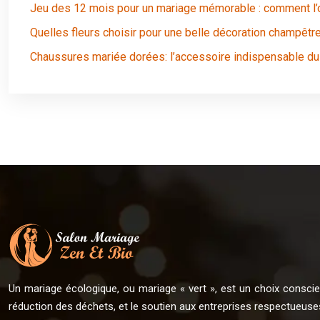
Jeu des 12 mois pour un mariage mémorable : comment l’
Quelles fleurs choisir pour une belle décoration champêtre
Chaussures mariée dorées: l’accessoire indispensable du 
Un mariage écologique, ou mariage « vert », est un choix conscient
réduction des déchets, et le soutien aux entreprises respectueuse